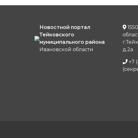
Новостной портал
1550
Тейковского
облас
муниципального района
г.Тей
Ивановской области
д.2а
+7 (
(секр