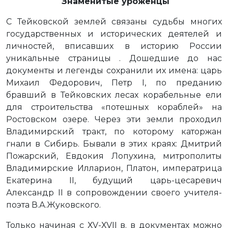
Знаменитые уроженцы
С Тейковской землей связаны судьбы многих
государственных и исторических деятелей и
личностей, вписавших в историю России
уникальные страницы . Дошедшие до нас
документы и легенды сохранили их имена: царь
Михаил Федорович, Петр I, по преданию
бравший в Тейковских лесах корабельные ели
для строительства «потешных кораблей» на
Ростовском озере. Через эти земли проходил
Владимирский тракт, по которому каторжан
гнали в Сибирь. Бывали в этих краях: Дмитрий
Пожарский, Евдокия Лопухина, митрополиты
Владимирские Илларион, Платон, императрица
Екатерина II, будущий царь-цесаревич
Александр II в сопровождении своего учителя-
поэта В.А.Жуковского.
Только начиная с ХV-ХVII в. в документах можно