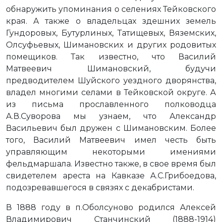
обнаружить упоминания о селениях Тейковского
края. А также о владельцах здешних земель
Гундоровых, Бутурлиных, Татищевых, Вяземских,
Олсуфьевых, Шимановских и других родовитых
помещиков. Так известно, что Василий
Матвеевич Шимановский, будучи
предводителем Шуйского уездного дворянства,
владел многими селами в Тейковской округе. А
из письма прославленного полководца
А.В.Суворова мы узнаем, что Александр
Васильевич был дружен с Шимановским. Более
того, Василий Матвеевич имел честь быть
управляющим некоторыми имениями
фельдмаршала. Известно также, в свое время был
свидетелем ареста на Кавказе А.С.Грибоедова,
подозревавшегося в связях с декабристами.
В 1888 году в п.Оболсуново родился Алексей
Владимирович Станчинский (1888-1914)